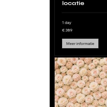
locatie
1 day
389
€ 389
euro
Meer informatie