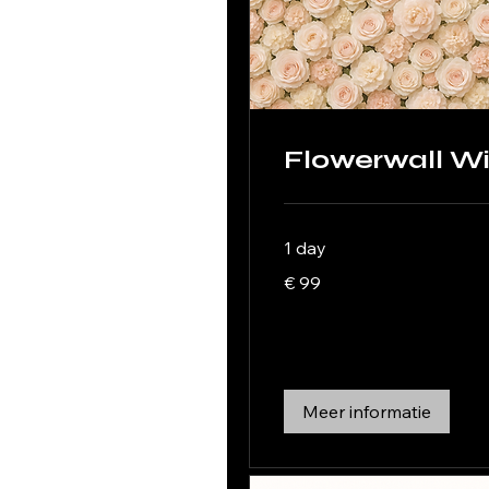
Flowerwall Wi
1 day
99
€ 99
euro
Meer informatie