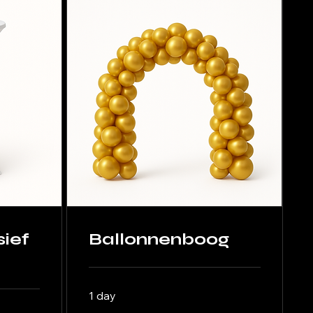
sief
Ballonnenboog
1 day
89