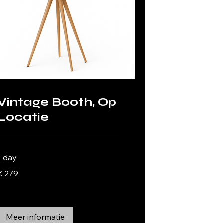
Vintage Booth, Op
Locatie
1 day
279
€ 279
uro
Meer informatie