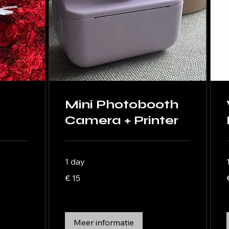
Mini Photobooth
Camera + Printer
1 day
15
€ 15
euro
e
Meer informatie