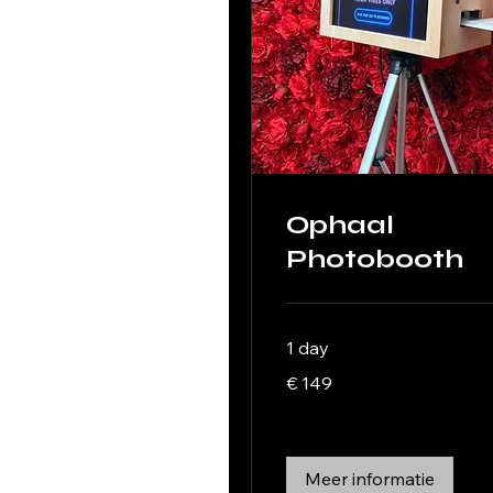
Ophaal
Photobooth
1 day
149
€ 149
euro
Meer informatie