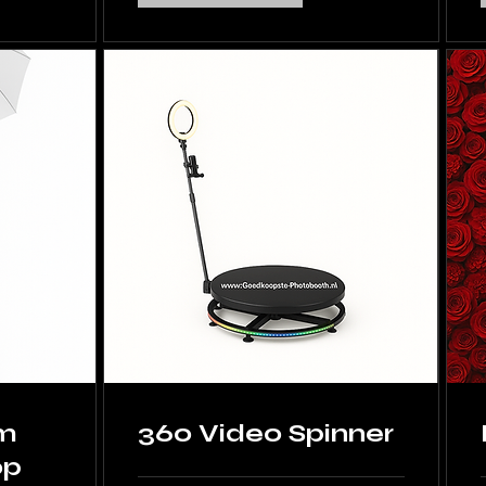
um
360 Video Spinner
op