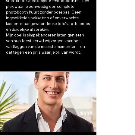
snel uit tot Goedkoopste-Photobooth.nl – een
plek waar je eenvoudig een complete
photobooth huurt zonder poespas. Geen
ingewikkelde pakketten of onverwachte
kosten, maar gewoon: leuke foto's, toffe props
en duidelijke afspraken.
Mijn doel is simpel: anderen laten genieten
van hun feest, terwijl wij zorgen voor het
vastleggen van de mooiste momenten – en
dat tegen een prijs waar je blij van wordt.