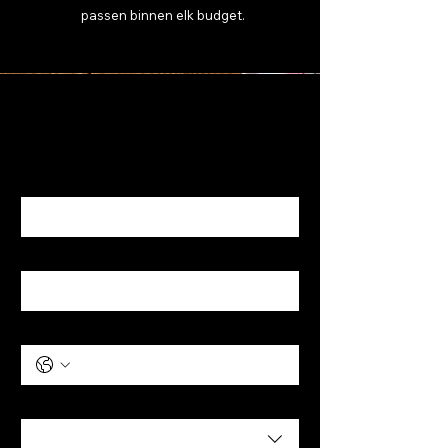
passen binnen elk budget.
Neem contact op
voor al uw vragen
en boekingen.
Voor en achternaam
E-mail
*
Telefoon
*
Adres met meerdere regels
Land/regio